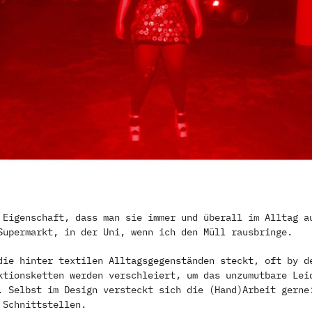
 Eigenschaft, dass man sie immer und überall im Alltag a
Supermarkt, in der Uni, wenn ich den Müll rausbringe.
die hinter textilen Alltagsgegenständen steckt, oft by d
ktionsketten werden verschleiert, um das unzumutbare Lei
. Selbst im Design versteckt sich die (Hand)Arbeit gerne
 Schnittstellen.