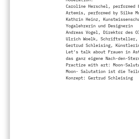
Caroline Herschel, performed 
Artemis, performed by Silke M
Kathrin Heinz, Kunstwissensch
Yogalehrerin und Designerin
Andreas Vogel, Direktor des O
Ulrich Woelk, Schriftsteller,
Gertrud Schleising, Künstleri
Let‘s talk about Frauen in As
das ganz eigene Nach-den-Ster
Practize with art: Moon-Salut
Moon- Salutation ist die Teil
Konzept: Gertrud Schleising