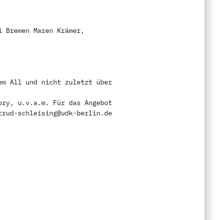
i Bremen Maren Krämer,
em All und nicht zuletzt über
ory, u.v.a.m. Für das Angebot
trud-schleising@udk-berlin.de