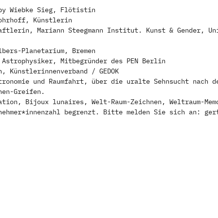
by Wiebke Sieg, Flötistin
ohrhoff, Künstlerin
aftlerin, Mariann Steegmann Institut. Kunst & Gender, Un
lbers-Planetarium, Bremen
 Astrophysiker, Mitbegründer des PEN Berlin
n, Künstlerinnenverband / GEDOK
tronomie und Raumfahrt, über die uralte Sehnsucht nach d
nen-Greifen.
ation, Bijoux lunaires, Welt-Raum-Zeichnen, Weltraum-Mem
nehmer*innenzahl begrenzt. Bitte melden Sie sich an: ger